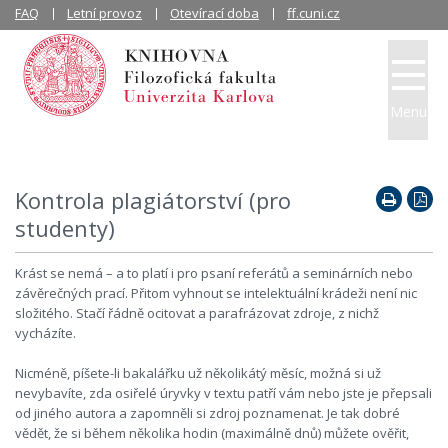
FAQ
Letní provoz
Otevírací doba
ff.cuni.cz
Menu
Kontrola plagiátorství (pro
studenty)
Krást se nemá – a to platí i pro psaní referátů a seminárních nebo
závěrečných prací. Přitom vyhnout se intelektuální krádeži není nic
složitého. Stačí řádně ocitovat a parafrázovat zdroje, z nichž
vycházíte.
Nicméně, píšete-li bakalářku už několikátý měsíc, možná si už
nevybavíte, zda osiřelé úryvky v textu patří vám nebo jste je přepsali
od jiného autora a zapomněli si zdroj poznamenat. Je tak dobré
vědět, že si během několika hodin (maximálně dnů) můžete ověřit,