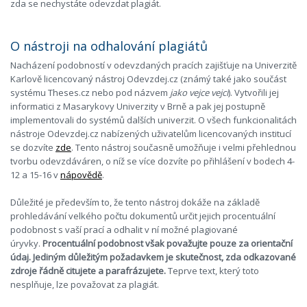
zda se nechystáte odevzdat plagiát.
O nástroji na odhalování plagiátů
Nacházení podobností v odevzdaných pracích zajišťuje na Univerzitě
Karlově licencovaný nástroj Odevzdej.cz (známý také jako součást
systému Theses.cz nebo pod názvem
jako vejce vejci
). Vytvořili jej
informatici z Masarykovy Univerzity v Brně a pak jej postupně
implementovali do systémů dalších univerzit. O všech funkcionalitách
nástroje Odevzdej.cz nabízených uživatelům licencovaných institucí
se dozvíte
zde
. Tento nástroj současně umožňuje i velmi přehlednou
tvorbu odevzdáváren, o níž se více dozvíte po přihlášení v bodech 4-
12 a 15-16 v
nápovědě
.
Důležité je především to, že tento nástroj dokáže na základě
prohledávání velkého počtu dokumentů určit jejich procentuální
podobnost s vaší prací a odhalit v ní možné plagiované
úryvky.
Procentuální podobnost však považujte pouze za orientační
údaj. Jediným důležitým požadavkem je skutečnost, zda odkazované
zdroje řádně citujete a parafrázujete.
Teprve text, který toto
nesplňuje, lze považovat za plagiát.