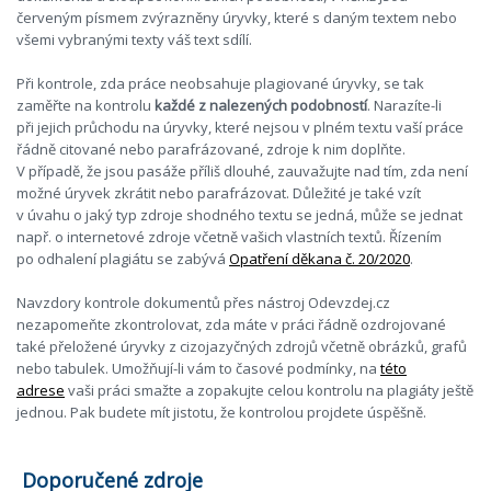
červeným písmem zvýrazněny úryvky, které s daným textem nebo
všemi vybranými texty váš text sdílí.
Při kontrole, zda práce neobsahuje plagiované úryvky, se tak
zaměřte na kontrolu
každé z nalezených podobností
. Narazíte-li
při jejich průchodu na úryvky, které nejsou v plném textu vaší práce
řádně citované nebo parafrázované, zdroje k nim doplňte.
V případě, že jsou pasáže příliš dlouhé, zauvažujte nad tím, zda není
možné úryvek zkrátit nebo parafrázovat. Důležité je také vzít
v úvahu o jaký typ zdroje shodného textu se jedná, může se jednat
např. o internetové zdroje včetně vašich vlastních textů. Řízením
po odhalení plagiátu se zabývá
Opatření děkana č. 20/2020
.
Navzdory kontrole dokumentů přes nástroj Odevzdej.cz
nezapomeňte zkontrolovat, zda máte v práci řádně ozdrojované
také přeložené úryvky z cizojazyčných zdrojů včetně obrázků, grafů
nebo tabulek. Umožňují-li vám to časové podmínky, na
této
adrese
vaši práci smažte a zopakujte celou kontrolu na plagiáty ještě
jednou. Pak budete mít jistotu, že kontrolou projdete úspěšně.
Doporučené zdroje