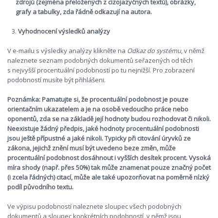
zdrojů (zejména přeložených z cizojazyčných textů), obrázky,
grafy a tabulky, zda řádně odkazují na autora.
Vyhodnocení výsledků analýzy
V e-mailu s výsledky analýzy klikněte na
Odkaz do systému
, v němž
naleznete seznam podobných dokumentů seřazených od těch
s nejvyšší procentuální podobností po tu nejnižší. Pro zobrazení
podobností musíte být přihlášeni.
Poznámka: Pamatujte si, že procentuální podobnost je pouze
orientačním ukazatelem a je na osobě vedoucího práce nebo
oponentů, zda se na základě její hodnoty budou rozhodovat či nikoli.
Neexistuje žádný předpis, jaké hodnoty procentuální podobnosti
jsou ještě přípustné a jaké nikoli. Typicky při citování úryvků ze
zákona, jejichž znění musí být uvedeno beze změn, může
procentuální podobnost dosáhnout i vyšších desítek procent. Vysoká
míra shody (např. přes 50%) tak může znamenat pouze značný počet
(i zcela řádných) citací, může ale také upozorňovat na poměrně nízký
podíl původního textu.
Ve výpisu podobností naleznete sloupec všech podobných
dokumentů a sloupec konkrétních podobností, v němž jsou