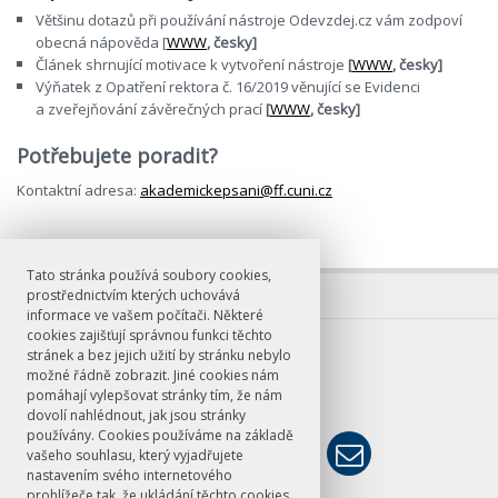
Většinu dotazů při používání nástroje Odevzdej.cz vám zodpoví
obecná nápověda [
WWW
, česky]
Článek shrnující motivace k vytvoření nástroje
[
WWW
, česky]
Výňatek z Opatření rektora č. 16/2019 věnující se Evidenci
a zveřejňování závěrečných prací
[
WWW
, česky]
Potřebujete poradit?
Kontaktní adresa:
akademickepsani@ff.cuni.cz
Tato stránka používá soubory cookies,
prostřednictvím kterých uchovává
informace ve vašem počítači. Některé
cookies zajišťují správnou funkci těchto
E-mail
stránek a bez jejich užití by stránku nebylo
možné řádně zobrazit. Jiné cookies nám
knihovna@ff.cuni.cz
pomáhají vylepšovat stránky tím, že nám
dovolí nahlédnout, jak jsou stránky
používány. Cookies používáme na základě
vašeho souhlasu, který vyjadřujete
nastavením svého internetového
prohlížeče tak, že ukládání těchto cookies