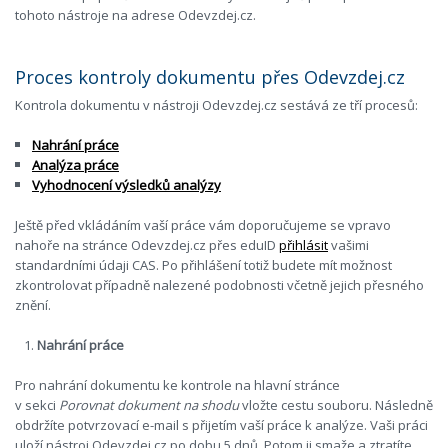
tohoto nástroje na adrese Odevzdej.cz.
Proces kontroly dokumentu přes Odevzdej.cz
Kontrola dokumentu v nástroji Odevzdej.cz sestává ze tří procesů:
Nahrání práce
Analýza práce
Vyhodnocení výsledků analýzy
Ještě před vkládáním vaší práce vám doporučujeme se vpravo
nahoře na stránce Odevzdej.cz přes eduID
přihlásit
vašimi
standardními údaji CAS. Po přihlášení totiž budete mít možnost
zkontrolovat případně nalezené podobnosti včetně jejich přesného
znění.
Nahrání práce
Pro nahrání dokumentu ke kontrole na hlavní stránce
v sekci
Porovnat dokument na shodu
vložte cestu souboru. Následně
obdržíte potvrzovací e-mail s přijetím vaší práce k analýze. Vaši práci
uloží nástroj Odevzdej.cz po dobu 5 dnů. Potom ji smaže a ztratíte