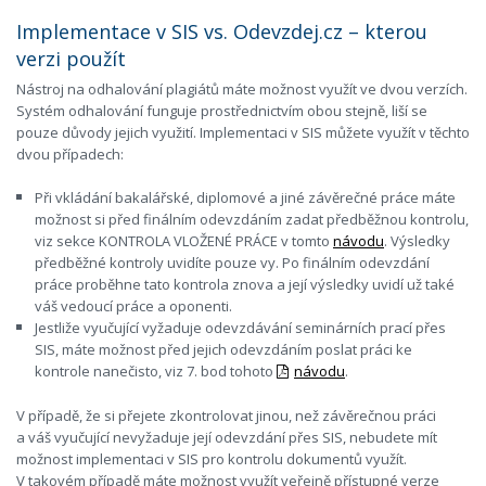
Implementace v SIS vs. Odevzdej.cz – kterou
verzi použít
Nástroj na odhalování plagiátů máte možnost využít ve dvou verzích.
Systém odhalování funguje prostřednictvím obou stejně, liší se
pouze důvody jejich využití. Implementaci v SIS můžete využít v těchto
dvou případech:
Při vkládání bakalářské, diplomové a jiné závěrečné práce máte
možnost si před finálním odevzdáním zadat předběžnou kontrolu,
viz sekce KONTROLA VLOŽENÉ PRÁCE v tomto
návodu
. Výsledky
předběžné kontroly uvidíte pouze vy. Po finálním odevzdání
práce proběhne tato kontrola znova a její výsledky uvidí už také
váš vedoucí práce a oponenti.
Jestliže vyučující vyžaduje odevzdávání seminárních prací přes
SIS, máte možnost před jejich odevzdáním poslat práci ke
kontrole nanečisto, viz 7. bod tohoto
návodu
.
V případě, že si přejete zkontrolovat jinou, než závěrečnou práci
a váš vyučující nevyžaduje její odevzdání přes SIS, nebudete mít
možnost implementaci v SIS pro kontrolu dokumentů využít.
V takovém případě máte možnost využít veřejně přístupné verze