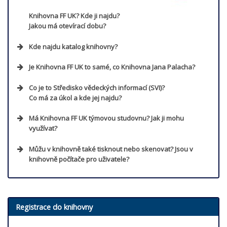
Knihovna FF UK? Kde ji najdu?
Jakou má otevírací dobu?
Kde najdu katalog knihovny?
Je Knihovna FF UK to samé, co Knihovna Jana Palacha?
Co je to Středisko vědeckých informací (SVI)?
Co má za úkol a kde jej najdu?
Má Knihovna FF UK týmovou studovnu? Jak ji mohu
využívat?
Přejít
Můžu v knihovně také tisknout nebo skenovat? Jsou v
Přejít na stránku otevírací doby knihoven
Přejít
knihovně počítače pro uživatele?
Přejít
Registrace do knihovny
Přejít
Přejít