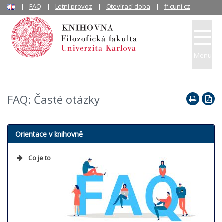
FAQ
Letní provoz
Otevírací doba
ff.cuni.cz
Menu
FAQ: Časté otázky
Orientace v knihovně
Co je to