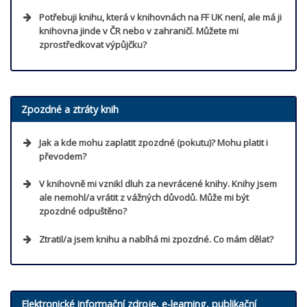
Přejít na video
Je k dispozici
Potřebuji knihu, která v knihovnách na FF UK není, ale má ji
knihovna jinde v ČR nebo v zahraničí. Můžete mi
Mimo knihovnu
Přejít
zprostředkovat výpůjčku?
Běžná výpůjčka
Je možná k dispozici
Prezenční výpůjčka
Přejít
Zpozdné a ztráty knih
ve volném výběru Knihovny Jana Palacha označeno
Přejít na formulář
růžovým puntíkem
Jak a kde mohu zaplatit zpozdné (pokutu)? Mohu platit i
Studijní výpůjčka
převodem?
Nutný online požadavek
ve
V knihovně mi vznikl dluh za nevrácené knihy. Knihy jsem
volném výběru Knihovny Jana Palacha označeno
zeleným
ale nemohl/a vrátit z vážných důvodů. Může mi být
puntíkem
Knihovny Jana Palacha
rezervace
zpozdné odpuštěno?
Výpůjčka do studovny
předem nutná
e-mail o
Ztratil/a jsem knihu a nabíhá mi zpozdné. Co mám dělat?
Elektronické zařízení
rezervaci připravené k vyzvednutí.
Přejít
Bez možnosti online požadavku
Přejít
Přejít
Elektronické informační zdroje, e-learning, publikační
půjčit můžete
sami dojít