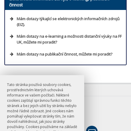
Jednotné matici výpůjček
činnost
a vyhledat je ve volném výběru
osobně do
knihovny
Přejít
Mám dotazy týkající se elektronických informačních zdrojů
Možný online požadavek
umožňují
(EIZ).
zadání online požadavku
není pro samotnou
Přejít
výpůjčku podmínkou
Mám dotazy na e-learning a možnosti distanční výuky na FF
můžete předem rezervovat
UK, můžete mi poradit?
připraví také na počkání
Mám dotazy na publikační činnost, můžete mi poradit?
Přejít
Přejít
Tato stránka používá soubory cookies,
prostřednictvím kterých uchovává
informace ve vašem počítači. Některé
cookies zajišťují správnou funkci těchto
E-mail
stránek a bez jejich užití by stránku nebylo
možné řádně zobrazit. Jiné cookies nám
knihovna@ff.cuni.cz
pomáhají vylepšovat stránky tím, že nám
dovolí nahlédnout, jak jsou stránky
používány. Cookies používáme na základě