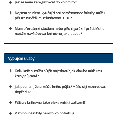
Jak se mám zaregistrovat do knihovny?
Nejsem student, vyučující ani zaměstnanec fakulty, můžu
přesto navštěvovat knihovny FF UK?
Mám přerušené studium nebo píšu rigorózní práci. Mohu
Přejít
nadále navštěvovat knihovnu jako dosud?
Přejít na seznam dílčích
knihoven
Výpůjční služby
Více informací
Kolik knih si můžu půjčit najednou? Jak dlouho můžu mít
knihy půjčené?
Přejít na video
Jak poznám, že si můžu knihu půjčit? Můžu si ji rezervovat
dopředu?
Přejít
Půjčuje knihovna také elektronická zařízení?
V knihovně nikdy není to, co potřebuji.