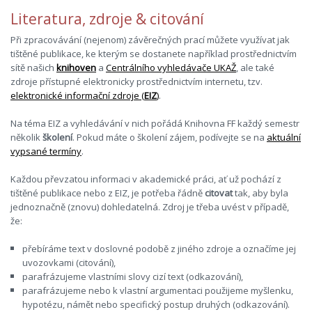
Literatura, zdroje & citování
Při zpracovávání (nejenom) závěrečných prací můžete využívat jak
tištěné publikace, ke kterým se dostanete například prostřednictvím
sítě našich
knihoven
a
Centrálního vyhledávače UKAŽ
, ale také
zdroje přístupné elektronicky prostřednictvím internetu, tzv.
elektronické informační zdroje (
EIZ
)
.
Na téma EIZ a vyhledávání v nich pořádá Knihovna FF každý semestr
několik
školení
. Pokud máte o školení zájem, podívejte se na
aktuální
vypsané termíny
.
Každou převzatou informaci v akademické práci, ať už pochází z
tištěné publikace nebo z EIZ, je potřeba řádně
citovat
tak, aby byla
jednoznačně (znovu) dohledatelná. Zdroj je třeba uvést v případě,
že:
přebíráme text v doslovné podobě z jiného zdroje a označíme jej
uvozovkami (citování),
parafrázujeme vlastními slovy cizí text (odkazování),
parafrázujeme nebo k vlastní argumentaci použijeme myšlenku,
hypotézu, námět nebo specifický postup druhých (odkazování).