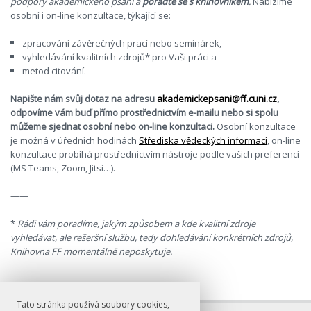
podpory akademického psaní a
poraďte se s knihovníkem
.
Nabízíme
osobní i on-line konzultace, týkající se:
zpracování závěrečných prací nebo seminárek,
vyhledávání kvalitních zdrojů* pro Vaši práci a
metod citování.
Napište nám svůj dotaz na adresu
akademickepsani@ff.cuni.cz
,
odpovíme vám buď přímo prostřednictvím e-mailu nebo si spolu
můžeme sjednat osobní nebo on-line konzultaci.
Osobní konzultace
je možná v úředních hodinách
Střediska vědeckých informací
, on-line
konzultace probíhá prostřednictvím nástroje podle vašich preferencí
(MS Teams, Zoom, Jitsi…).
——
*
Rádi vám poradíme, jakým způsobem a kde kvalitní zdroje
vyhledávat, ale rešeršní službu, tedy dohledávání konkrétních zdrojů,
Knihovna FF momentálně neposkytuje.
Tato stránka používá soubory cookies,