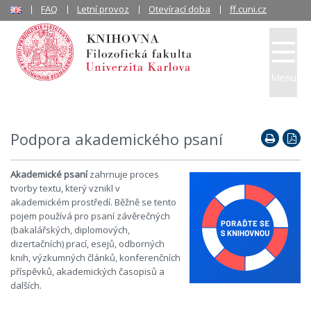
FAQ
Letní provoz
Otevírací doba
ff.cuni.cz
Menu
Podpora akademického psaní
Akademické psaní
zahrnuje proces
tvorby textu, který vznikl v
akademickém prostředí. Běžně se tento
pojem používá pro psaní závěrečných
(bakalářských, diplomových,
dizertačních) prací, esejů, odborných
knih, výzkumných článků, konferenčních
příspěvků, akademických časopisů a
dalších.