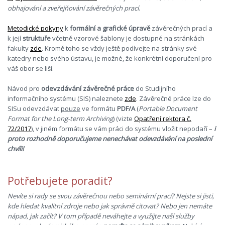
obhajování a zveřejňování závěrečných prací
.
Metodické pokyny
k
formální a grafické úpravě
závěrečných prací a
k její
struktuře
včetně vzorové šablony je dostupné na stránkách
fakulty
zde
. Kromě toho se vždy ještě podívejte na stránky své
katedry nebo svého ústavu, je možné, že konkrétní doporučení pro
váš obor se liší.
Návod pro
odevzdávání závěrečné práce
do Studijního
informačního systému (SIS) naleznete
zde
. Závěrečné práce lze do
SISu odevzdávat
pouze
ve formátu
PDF/A
(
Portable Document
Format for the Long-term Archiving
) (vizte
Opatření rektora č.
72/2017
), v jiném formátu se vám práci do systému vložit nepodaří –
i
proto rozhodně doporučujeme nenechávat odevzdávání na poslední
chvíli!
Potřebujete poradit?
Nevíte si rady se svou závěrečnou nebo seminární prací? Nejste si jisti,
kde hledat kvalitní zdroje nebo jak správně citovat? Nebo jen nemáte
nápad, jak začít? V tom případě neváhejte a využijte naší služby