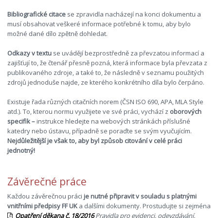
Bibliografické citace
se zpravidla nacházejí na konci dokumentu a
musí obsahovat veškeré informace potřebné k tomu, aby bylo
možné dané dílo zpětně dohledat.
Odkazy v textu
se uvádějí bezprostředně za převzatou informací a
zajišťují to, že čtenář přesně pozná, která informace byla převzata z
publikovaného zdroje, a také to, že následně v seznamu použitých
zdrojů jednoduše najde, ze kterého konkrétního díla bylo čerpáno.
Existuje řada různých citačních norem (ČSN ISO 690, APA, MLA Style
atd.). To, kterou normu využijete ve své práci, vychází z
oborových
specifik –
instrukce hledejte na webových stránkách příslušné
katedry nebo ústavu, případně se poraďte se svým vyučujícím.
Nejdůležitější je však to, aby byl způsob citování v celé práci
jednotný!
Závěrečné práce
Každou závěrečnou práci
je nutné připravit v souladu s platnými
vnitřními předpisy FF UK
a dalšími dokumenty. Prostudujte si zejména
Opatření děkana č. 18/2016
Pravidla pro evidenci, odevzdávání,