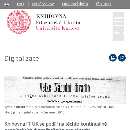
FAQ
Letní provoz
Otevírací doba
ff.cuni.cz
Menu
Digitalizace
Výřez z titulní stránky hudebního časopisu Dalibor. (č. 24/25, roč. III., 1881),
který jsme digitalizovali v červenci 2015.
Knihovna FF UK se podílí na těchto kontinuálně