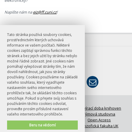
elektronicky?
Napište nám na
eiz@ff.cuni.cz
!
Tato stránka používá soubory cookies,
prostřednictvím kterých uchovává
informace ve vašem počítači. Některé
cookies zajišťují správnou funkci těchto
E-mail
stránek a bez jejich užití by stránku nebylo
možné řádně zobrazit. Jiné cookies nám
knihovna@ff.cuni.cz
pomáhají vylepšovat stránky tím, že nám
dovolí nahlédnout, jak jsou stránky
používány. Cookies používáme na základě
vašeho souhlasu, který vyjadřujete
nastavením svého internetového
prohlížeče tak, že ukládání těchto cookies
umožňuje. Pokud si přejete svůj souhlas s
© FF UK 2026
používáním těchto cookies odvolat,
FAQ: Časté otázky
Otevírací doba knihoven
proveďte prosím příslušné nastavení
Meziknihovní výpůjční služba
Týmová studovna
vašeho internetového prohlížeče.
UKAŽ
Open Access
Beru na vědomí
Kontakty
Filozofická fakulta UK