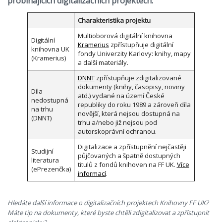
probíhajících digitalizačních projektech:
Charakteristika projektu
Multioborová digitální knihovna
Digitální
Kramerius
zpřístupňuje digitální
knihovna UK
fondy Univerzity Karlovy: knihy, mapy
(Kramerius)
a další materiály.
DNNT
zpřístupňuje zdigitalizované
dokumenty (knihy, časopisy, noviny
Díla
atd.) vydané na území České
nedostupná
republiky do roku 1989 a zároveň díla
na trhu
novější, která nejsou dostupná na
(DNNT)
trhu a/nebo již nejsou pod
autorskoprávní ochranou.
Digitalizace a zpřístupnění nejčastěji
Studijní
půjčovaných a špatně dostupných
literatura
titulů z fondů knihoven na FF UK.
Více
(ePrezenčka)
informací
.
Hledáte další informace o digitalizačních projektech Knihovny FF UK?
Máte tip na dokumenty, které byste chtěli zdigitalizovat a zpřístupnit