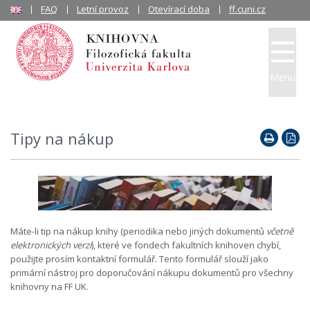
FAQ
Letní provoz
Otevírací doba
ff.cuni.cz
Menu
Tipy na nákup
Máte-li tip na nákup knihy (periodika nebo jiných dokumentů
včetně
elektronických verzí
), které ve fondech fakultních knihoven chybí,
použijte prosím kontaktní formulář. Tento formulář slouží jako
primární nástroj pro doporučování nákupu dokumentů pro všechny
knihovny na FF UK.