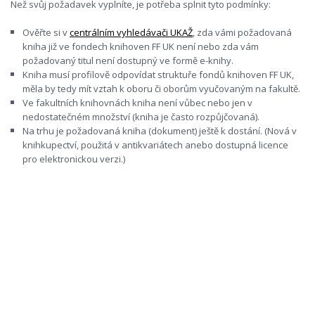
Než svůj požadavek vyplníte, je potřeba splnit tyto podmínky:
Ověřte si v
centrálním vyhledávači UKAŽ
, zda vámi požadovaná
kniha již ve fondech knihoven FF UK není nebo zda vám
požadovaný titul není dostupný ve formě e-knihy.
Kniha musí profilově odpovídat struktuře fondů knihoven FF UK,
měla by tedy mít vztah k oboru či oborům vyučovaným na fakultě.
Ve fakultních knihovnách kniha není vůbec nebo jen v
nedostatečném množství (kniha je často rozpůjčovaná).
Na trhu je požadovaná kniha (dokument) ještě k dostání. (Nová v
knihkupectví, použitá v antikvariátech anebo dostupná licence
pro elektronickou verzi.)