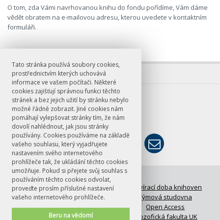
O tom, zda Vámi navrhovanou knihu do fondu pořídíme, Vám dáme
vědět obratem na e-mailovou adresu, kterou uvedete v kontaktním
formuláři.
Tato stránka používá soubory cookies,
prostřednictvím kterých uchovává
informace ve vašem počítači. Některé
cookies zajišťují správnou funkci těchto
E-mail
stránek a bez jejich užití by stránku nebylo
možné řádně zobrazit. Jiné cookies nám
knihovna@ff.cuni.cz
pomáhají vylepšovat stránky tím, že nám
dovolí nahlédnout, jak jsou stránky
používány. Cookies používáme na základě
vašeho souhlasu, který vyjadřujete
nastavením svého internetového
prohlížeče tak, že ukládání těchto cookies
umožňuje. Pokud si přejete svůj souhlas s
© FF UK 2026
používáním těchto cookies odvolat,
FAQ: Časté otázky
Otevírací doba knihoven
proveďte prosím příslušné nastavení
Meziknihovní výpůjční služba
Týmová studovna
vašeho internetového prohlížeče.
UKAŽ
Open Access
Beru na vědomí
Kontakty
Filozofická fakulta UK