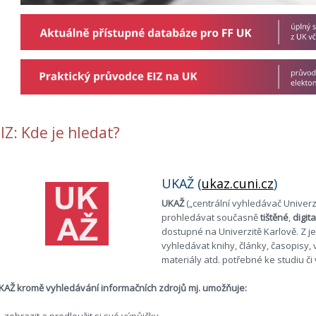
IZ: Kde je hledat?
UKAŽ (
ukaz.cuni.cz
)
UKAŽ
(„centrální vyhledávač Univerz
prohledávat současně
tištěné
,
digit
dostupné na Univerzitě Karlově. Z 
vyhledávat knihy, články, časopisy,
materiály atd. potřebné ke studiu č
KAŽ kromě vyhledávání informačních zdrojů mj. umožňuje:
zobrazit a prodloužit si své výpůjčky,