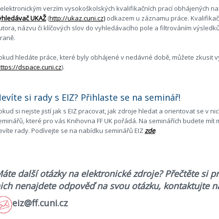
 elektronickým verzím vysokoškolských kvalifikačních prací obhájených n
yhledávač UKAŽ
(
http://ukaz.cuni.cz)
odkazem u záznamu práce. Kvalifikač
utora, názvu či klíčových slov do vyhledávacího pole a filtrováním výsledků
traně.
okud hledáte práce, které byly obhájené v nedávné době, můžete zkusit v
ttps://dspace.cuni.cz
).
evíte si rady s EIZ? Přihlaste se na seminář!
okud si nejste jistí jak s EIZ pracovat, jak zdroje hledat a orientovat se v n
eminářů, které pro vás Knihovna FF UK pořádá. Na seminářích budete mít mo
evíte rady. Podívejte se na nabídku seminářů EIZ
zde
.
áte další otázky na elektronické zdroje? Přečtěte si 
ich nenajdete odpověď na svou otázku, kontaktujte n
eiz@ff.cuni.cz