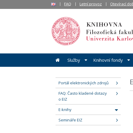
FAQ
Letní provoz
Otevírací do
Služby
Knihovní fondy
E
Portál elektronických zdrojů
FAQ: Často kladené dotazy
o EIZ
E-knihy
Semináře EIZ