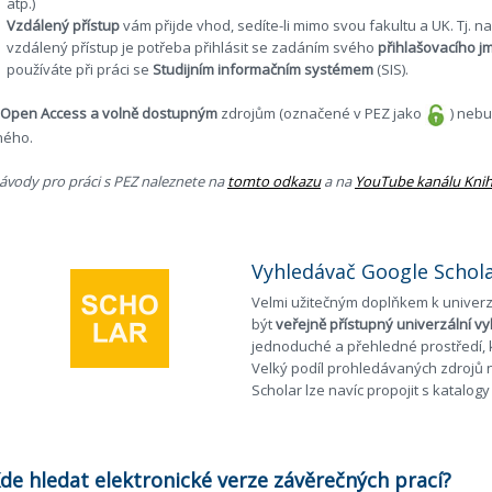
atp.)
Vzdálený přístup
vám přijde vhod, sedíte-li mimo svou fakultu a UK. Tj. na
vzdálený přístup je potřeba přihlásit se zadáním svého
přihlašovacího j
používáte při práci se
Studijním informačním systémem
(SIS).
Open Access a volně dostupným
zdrojům (označené v PEZ jako
) nebu
iného.
ávody pro práci s PEZ naleznete na
tomto odkazu
a na
YouTube kanálu Kni
Vyhledávač Google Schola
Velmi užitečným doplňkem k univerz
být
veřejně přístupný univerzální vy
jednoduché a přehledné prostředí, 
Velký podíl prohledávaných zdrojů n
Scholar lze navíc propojit s katalog
de hledat elektronické verze závěrečných prací?