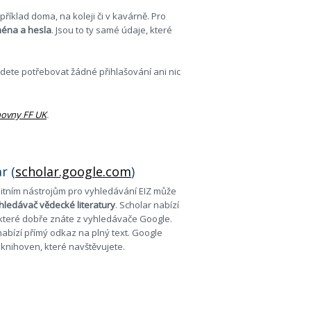
příklad doma, na koleji či v kavárně. Pro
ména a hesla
.
Jsou to ty samé údaje, které
dete potřebovat žádné přihlašování ani nic
hovny FF UK
.
r (
scholar.google.com
)
itním nástrojům pro vyhledávání EIZ může
hledávač vědecké literatury
. Scholar nabízí
které dobře znáte z vyhledávače Google.
abízí přímý odkaz na plný text. Google
y knihoven, které navštěvujete.