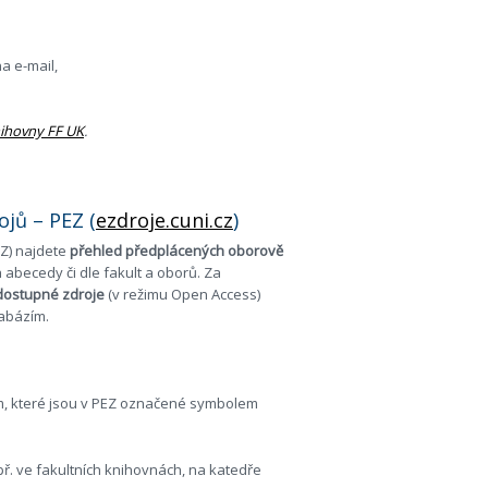
a e-mail,
ihovny FF UK
.
ojů – PEZ (
ezdroje.cuni.cz
)
EZ) najdete
přehled předplácených oborově
 abecedy či dle fakult a oborů. Za
dostupné zdroje
(v režimu Open Access)
abázím.
ům, které jsou v PEZ označené symbolem
apř. ve fakultních knihovnách, na katedře