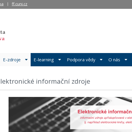
ba
ff.cuni.cz
E-zdroje
E-learning
Podpora vědy
O nás
lektronické informační zdroje