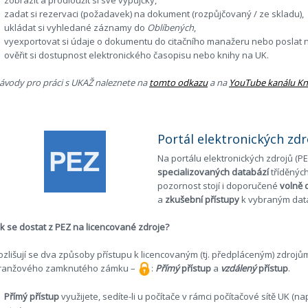
zadat si rezervaci (požadavek) na dokument (rozpůjčovaný / ze skladu),
ukládat si vyhledané záznamy do
Oblíbených
,
vyexportovat si údaje o dokumentu do citačního manažeru nebo poslat n
ověřit si dostupnost elektronického časopisu nebo knihy na UK.
ávody pro práci s UKAŽ naleznete na
tomto odkazu
a na
YouTube kanálu Kn
Portál elektronických zdr
Na portálu elektronických zdrojů (P
specializovaných databází
tříděných
pozornost stojí i doporučené
volně 
a
zkušební přístupy
k vybraným dat
ak se dostat z PEZ na licencované zdroje?
ozlišují se dva způsoby přístupu k licencovaným (tj. předpláceným) zdroj
ranžového zamknutého zámku –
:
Přímý
přístup
a
vzdálený
přístup
.
Přímý přístup
využijete, sedíte-li u počítače v rámci počítačové sítě UK (n