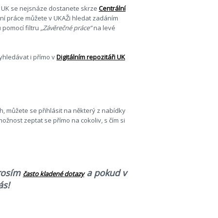
a UK se nejsnáze dostanete skrze
Centrální
ní práce můžete v UKAŽi hledat zadáním
 pomocí filtru
„Závěrečné práce“
na levé
yhledávat i přímo v
Digitálním repozitáři UK
ich, můžete se přihlásit na některý z nabídky
žnost zeptat se přímo na cokoliv, s čím si
prosím
a pokud v
často kladené dotazy
ás!