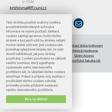
E-mail
knihovna@ff.cuni.cz
Tato stránka používá soubory cookies,
prostřednictvím kterých uchovává
informace ve vašem počítači. Některé
cookies zajišťují správnou funkci těchto
stránek a bez jejich užití by stránku nebylo
© FF UK 2026
možné řádně zobrazit. Jiné cookies nám
FAQ: Časté otázky
Otevírací doba knihoven
pomáhají vylepšovat stránky tím, že nám
Meziknihovní výpůjční služba
Týmová studovna
dovolí nahlédnout, jak jsou stránky
UKAŽ
Open Access
používány. Cookies používáme na základě
Kontakty
Filozofická fakulta UK
vašeho souhlasu, který vyjadřujete
nastavením svého internetového
Design:
Red Peppers
prohlížeče tak, že ukládání těchto cookies
umožňuje. Pokud si přejete svůj souhlas s
používáním těchto cookies odvolat,
proveďte prosím příslušné nastavení
vašeho internetového prohlížeče.
Beru na vědomí