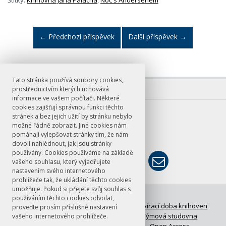
←
Předchozí příspěvek
Další příspěvek
→
Tato stránka používá soubory cookies,
prostřednictvím kterých uchovává
informace ve vašem počítači. Některé
cookies zajišťují správnou funkci těchto
E-mail
stránek a bez jejich užití by stránku nebylo
možné řádně zobrazit. Jiné cookies nám
knihovna@ff.cuni.cz
pomáhají vylepšovat stránky tím, že nám
dovolí nahlédnout, jak jsou stránky
používány. Cookies používáme na základě
vašeho souhlasu, který vyjadřujete
nastavením svého internetového
prohlížeče tak, že ukládání těchto cookies
umožňuje. Pokud si přejete svůj souhlas s
© FF UK 2026
používáním těchto cookies odvolat,
FAQ: Časté otázky
Otevírací doba knihoven
proveďte prosím příslušné nastavení
Meziknihovní výpůjční služba
Týmová studovna
vašeho internetového prohlížeče.