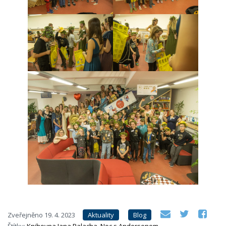
Zveřejněno
19. 4. 2023
Aktuality
Blog
Štítky:
Knihovna Jana Palacha
,
Noc s Andersenem