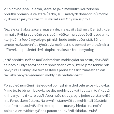
V Knihovně Jana Palacha, která se jako mávnutím kouzelného
proutku proměnila ve staré Řecko, si 33 mladých dobrodruhů mohlo
vyzkoušet, jakými strastmi si musel sám Odysseus projít.
Než ale celá akce začala, musely děti navštívit věštírnu v Delfách, kde
jim naše Pýthia společně se slepým věštcem předpověděli osud a i to,
který bůh z řecké mytologie při nich bude tento večer stát. Během
tohoto rozřazování do týmů byla možnost si s pomocí omalovánek a
křížovek na poslední chvíli doplnit znalosti z řecké mytologie.
Ještě předtím, než se malí dobrodruzi mohli vydat na cestu, dozvěděli
se něco o Odysseovi během společného čtení, které jsme tenhle rok
nevybírali z knihy, ale text sestavila jedna z našich zaměstnankyň
tak, aby nabyté vědomosti mohly děti nadále využít.
Po společném čtení následoval pomyslný vrchol celé akce – bojovka.
Mimo to, že během bojovky se děti mohly podívat i do „tajných“ koutů
knihovny, mezi které patří třeba naše sklady, bylo jedno ze stanovišť
i na Fonetickém ústavu. Na prvním stanovišti se mohli malí účastníci
seznámit se souhvězdími, která potom musely hledat i na noční
obloze a ze svítících tyčinek potom souhvězdí skládat. Druhé