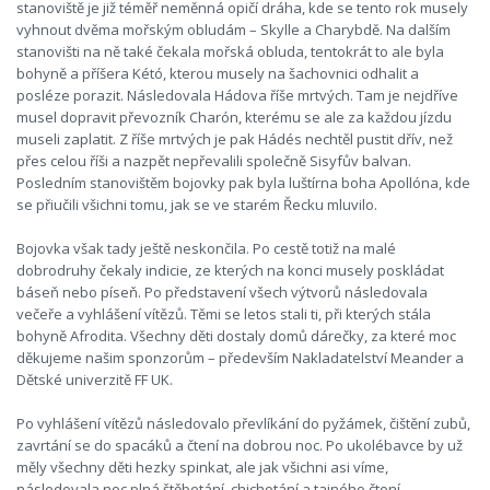
stanoviště je již téměř neměnná opičí dráha, kde se tento rok musely
vyhnout dvěma mořským obludám – Skylle a Charybdě. Na dalším
stanovišti na ně také čekala mořská obluda, tentokrát to ale byla
bohyně a příšera Kétó, kterou musely na šachovnici odhalit a
posléze porazit. Následovala Hádova říše mrtvých. Tam je nejdříve
musel dopravit převozník Charón, kterému se ale za každou jízdu
museli zaplatit. Z říše mrtvých je pak Hádés nechtěl pustit dřív, než
přes celou říši a nazpět nepřevalili společně Sisyfův balvan.
Posledním stanovištěm bojovky pak byla luštírna boha Apollóna, kde
se přiučili všichni tomu, jak se ve starém Řecku mluvilo.
Bojovka však tady ještě neskončila. Po cestě totiž na malé
dobrodruhy čekaly indicie, ze kterých na konci musely poskládat
báseň nebo píseň. Po představení všech výtvorů následovala
večeře a vyhlášení vítězů. Těmi se letos stali ti, při kterých stála
bohyně Afrodita. Všechny děti dostaly domů dárečky, za které moc
děkujeme našim sponzorům – především Nakladatelství Meander a
Dětské univerzitě FF UK.
Po vyhlášení vítězů následovalo převlíkání do pyžámek, čištění zubů,
zavrtání se do spacáků a čtení na dobrou noc. Po ukolébavce by už
měly všechny děti hezky spinkat, ale jak všichni asi víme,
následovala noc plná štěbetání, chichotání a tajného čtení.