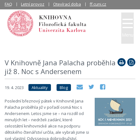
FAQ
Letní provoz
Otevírací doba
ff.cuni.cz
Menu
V Knihovně Jana Palacha proběhla
již 8. Noc s Andersenem
19. 4. 2023
Aktuality
Blog
Poslední březnový pátek v Knihovně Jana
Palacha proběhla již v pořadí osmá Noc s
Andersenem. Letos jsme se – na rozdíl od
minulých let – nedrželi zadání, které
celostátní knihovnické akce na podporu
dětského čtenářství určila, ale vybrali jsme si
své vlastní: Odysseova dobrodružství.