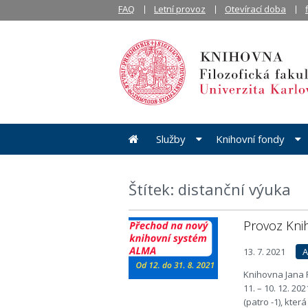
FAQ
Letní provoz
Otevírací doba
Služby
Knihovní fondy
Štítek: distanční výuka
Provoz Knih
13. 7. 2021
A
Knihovna Jana 
11. – 10. 12. 2
(patro -1), kte