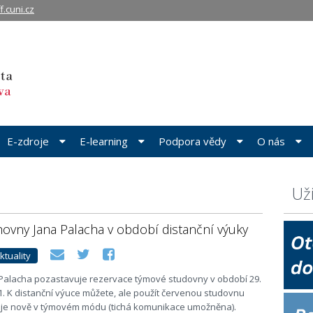
ff.cuni.cz
E-zdroje
E-learning
Podpora vědy
O nás
Už
ovny Jana Palacha v období distanční výuky
ktuality
Palacha pozastavuje rezervace týmové studovny v období 29.
021. K distanční výuce můžete, ale použít červenou studovnu
rá je nově v týmovém módu (tichá komunikace umožněna).