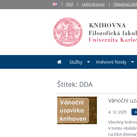
FAQ
Letní provoz
Otevírací do
Služby
Knihovní fondy
Štítek: DDA
Vánoční uz
4. 12. 2025
A
Všechny knihovn
V tomto období
na DDA (Demand