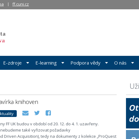
ba
ff.cuni.cz
E-zdroje
E-learning
Podpora vědy
O nás
Už
avírka knihoven
ktuality
y FF UK budou v období od 20. 12. do 4. 1. uzavřeny.
 nebudeme také vyřizovat požadavky
 Driven Acquisition), tedy na dokumenty z kolekce „ProQuest