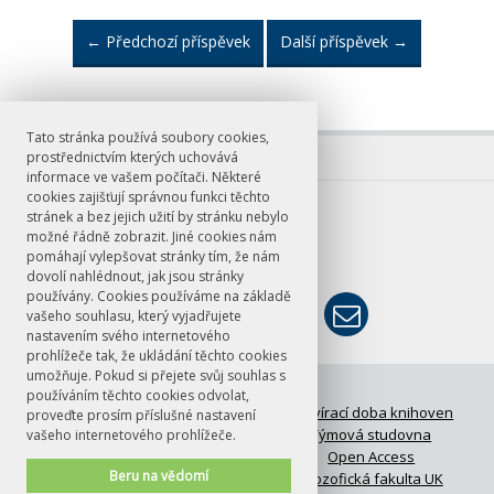
←
Předchozí příspěvek
Další příspěvek
→
Tato stránka používá soubory cookies,
prostřednictvím kterých uchovává
informace ve vašem počítači. Některé
cookies zajišťují správnou funkci těchto
E-mail
stránek a bez jejich užití by stránku nebylo
možné řádně zobrazit. Jiné cookies nám
knihovna@ff.cuni.cz
pomáhají vylepšovat stránky tím, že nám
dovolí nahlédnout, jak jsou stránky
používány. Cookies používáme na základě
vašeho souhlasu, který vyjadřujete
nastavením svého internetového
prohlížeče tak, že ukládání těchto cookies
umožňuje. Pokud si přejete svůj souhlas s
© FF UK 2026
používáním těchto cookies odvolat,
FAQ: Časté otázky
Otevírací doba knihoven
proveďte prosím příslušné nastavení
Meziknihovní výpůjční služba
Týmová studovna
vašeho internetového prohlížeče.
UKAŽ
Open Access
Beru na vědomí
Kontakty
Filozofická fakulta UK