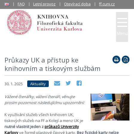
FAQ
Letní provoz
Otevírací doba
ff.cuni.cz
Menu
Průkazy UK a přístup ke
knihovním a tiskovým službám
30. 1. 2025
Aktuality
Vážené čtenářky, vážení čtenáři, věnujte
prosím pozornost následujícímu upozornění:
K využívání služeb všech knihoven UK,
tiskových služeb na FF a Kolejí a menz UK je
nutné vlastnit jeden z
průkazů Univerzity
Karlovy
ve formě plastové čipové karty.
Bez fyzické karty nelze