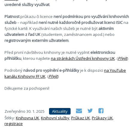
uvedené služby využívat
.
Platnost
průkazu či licence
není podmínkou pro využívání knihovních
služeb
– například
není nutné každoročně prodlužovat licenci ISIC
na
fyzické kartě. K využívání našich služeb je nutné být
aktivním
uživatelem z řad UK
(studentem, zaměstnancem apod.) nebo
registrovaným externím uživatelem
.
Před první návštěvou knihovny je nutné vyplnit
elektronickou
přihlášku
, kterou najdete
na stránkách Ústřední knihovny UK
. (
Přejít
)
Podrobný
návod pro vyplnění e-přihlášky
je k dispozici
na YouTube
kanálu Knihovny FF UK
. (
Přejít
)
Děkujeme za pochopení!
Zveřejněno
30. 1. 2025
Aktuality
Štítky:
Knihovna UK
,
Knihovní služby
,
Průkaz UK
,
Průkazy UK
,
registrace