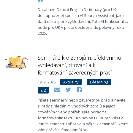
Databáze Oxford English Dictionary (pro UK
dostupná zde) spustila AI Search Assistant, jako
další nástroj pro vyhledávání. Tato AI funkcionalita
bude pro UK v pilotu dostupná do poloviny roku
2025.
Semináře k e-zdrojům, efektivnímu
vyhledávání, citování a k
formátování závěrečných prací
19. 2. 2025
Aktuality
E-learning
EIZ
Píšete seminární nebo závěrečnou práci a nevíte
si rady s hledáním vhodných zdrojů a jejich
citováním? Nebo potřebujete poradit s
formátováním textu? Knihovna FF UK pro vás i v
letním semestru připravila několik seminářů, které
vám právě s tímto pomůžou.