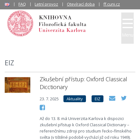
FAQ
Letní provoz
Otevírací doba
ff.cuni.cz
Menu
EIZ
Zkušební přístup: Oxford Classical
Dicctionary
23. 7. 2025
Aktuality
EIZ
Až do 13. 8. má Univerzita Karlova k dispozici
zkušební přístup k Oxford Classical Dictionary –
referenčnímu zdroji pro studium řecko-římského
světa (v tištěné podobě vychází již od roku 1949).