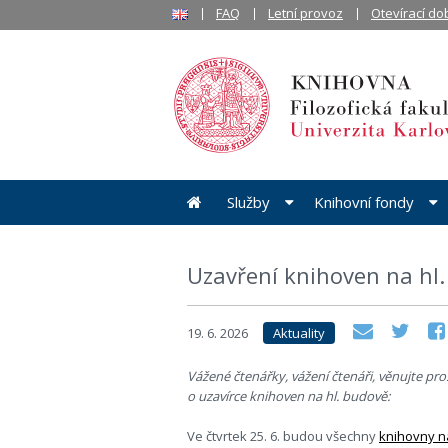
FAQ
Letní provoz
Otevírací do
Služby
Knihovní fondy
Uzavření knihoven na hl. 
19. 6. 2026
Aktuality
Vážené čtenářky, vážení čtenáři, věnujte p
o uzavírce knihoven na hl. budově:
Ve čtvrtek 25. 6. budou všechny
knihovny n