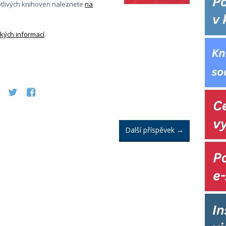
notlivých knihoven naleznete
na
kých informací
.
Další příspěvek
→