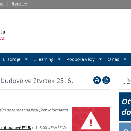
ba
ff.cuni.cz
E-zdroje
E-learning
Podpora vědy
O nás
budově ve čtvrtek 25. 6.
Už
rosím pozornost následujícím informacím
a hl. budově FF UK
od 13.00 UZAVŘENY