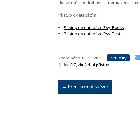
dotazníků s podrobnými informacemi o meto
Přístup k databázím:
Přístup do databáze PsycBooks
Přístup do databáze PsycTests
Zveřejněno
11. 11. 2025
Aktuality
Štítky:
EIZ
,
zkušební přístup
←
Předchozí příspěvek