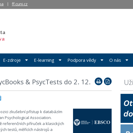
ba
ff.cuni.cz
E-zdroje
E-learning
Podpora vědy
O nás
ycBooks & PsycTests do 2. 12.
Už
pozici zkušební přístup k databázím
n Psychological Association.
ě referenčních příruček a klasických
ých testů, měřících nástrojů a