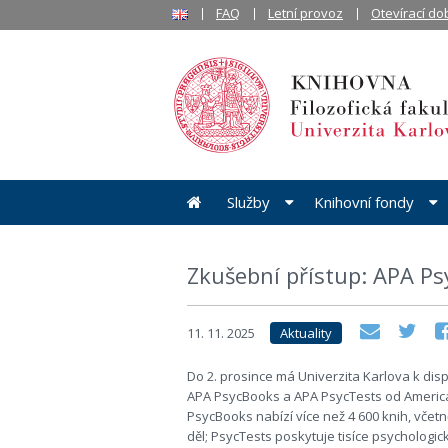
FAQ
Letní provoz
Otevírací do
Služby
Knihovní fondy
Zkušební přístup: APA Ps
11. 11. 2025
Aktuality
Do 2. prosince má Univerzita Karlova k dis
APA PsycBooks a APA PsycTests od America
PsycBooks nabízí více než 4 600 knih, včetn
děl; PsycTests poskytuje tisíce psychologick