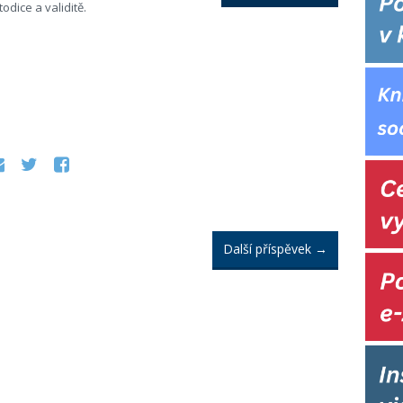
dice a validitě.
Další příspěvek
→